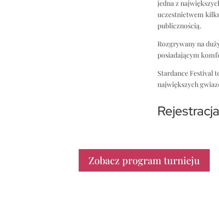
jedna z największyc
uczestnictwem kilk
publicznością.
Rozgrywany na duż
posiadającym komfo
Stardance Festival 
największych gwiazd
Rejestracj
Zobacz program turnieju