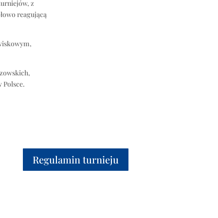
urniejów, z
ołowo reagującą
owiskowym,
rzowskich,
w Polsce.
Regulamin turnieju