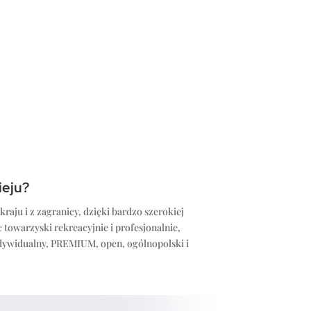
ieju?
raju i z zagranicy, dzięki bardzo szerokiej
c towarzyski rekreacyjnie i profesjonalnie,
ndywidualny, PREMIUM, open, ogólnopolski i