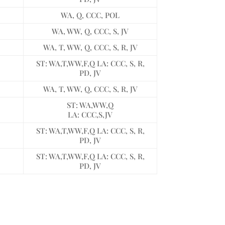
WA, Q, CCC, POL
WA, WW, Q, CCC, S, JV
WA, T, WW, Q, CCC, S, R, JV
ST: WA,T,WW,F,Q LA: CCC, S, R,
PD, JV
WA, T, WW, Q, CCC, S, R, JV
ST: WA,WW,Q
LA: CCC,S,JV
ST: WA,T,WW,F,Q LA: CCC, S, R,
PD, JV
ST: WA,T,WW,F,Q LA: CCC, S, R,
PD, JV