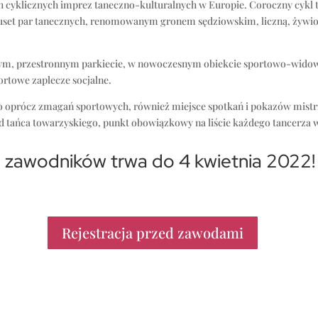
h cyklicznych imprez taneczno-kulturalnych w Europie. Coroczny cykl t
uset par tanecznych, renomowanym gronem sędziowskim, liczną, żywi
ym, przestronnym parkiecie, w nowoczesnym obiekcie sportowo-wid
rtowe zaplecze socjalne.
to oprócz zmagań sportowych, również miejsce spotkań i pokazów mist
 tańca towarzyskiego, punkt obowiązkowy na liście każdego tancerza 
a zawodników trwa do 4 kwietnia 2022!
Rejestracja przed zawodami